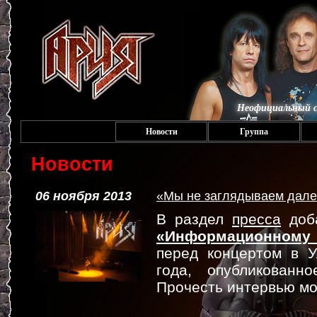
Неофициальный с
Новости
Группа
Новости
06 ноября 2013
«Мы не заглядываем дале
В раздел
пресса
доба
«Информационному
перед концертом в У
года, опубликованн
Прочесть интервью м